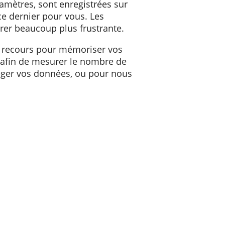
 Web consulté. Grâce à ce cookie, des
 d'autres paramètres, sont enregistrées sur
er l'utilité de ce dernier pour vous. Les
pourrait s'avérer beaucoup plus frustrante.
 nous y avons recours pour mémoriser vos
e vous voyez, afin de mesurer le nombre de
, afin de protéger vos données, ou pour nous
ces
.