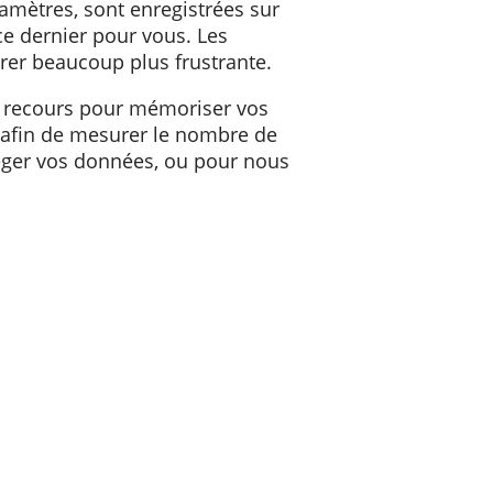
 Web consulté. Grâce à ce cookie, des
 d'autres paramètres, sont enregistrées sur
er l'utilité de ce dernier pour vous. Les
pourrait s'avérer beaucoup plus frustrante.
 nous y avons recours pour mémoriser vos
e vous voyez, afin de mesurer le nombre de
, afin de protéger vos données, ou pour nous
ces
.