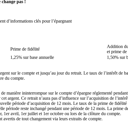
e change pas !
ent d’informations clés pour l’épargnant
Addition d
Prime de fidélité
et prime de 
1,25% sur base annuelle
1,50% sur b
gent sur le compte et jusqu’au jour du retrait. Le taux de l’intérêt de b
ture du compte.
s de manière ininterrompue sur le compte d’épargne réglementé pendant 1
 cet argent. Ce retrait n’aura pas d’influence sur l’acquisition de l’inté
nouvelle période d’acquisition de 12 mois. Le taux de la prime de fidéli
e période reste inchangé pendant une période de 12 mois. La prime de f
r, 1er avril, 1er juillet et 1er octobre ou lors de la clôture du compte.
t avertis de tout changement via leurs extraits de compte.