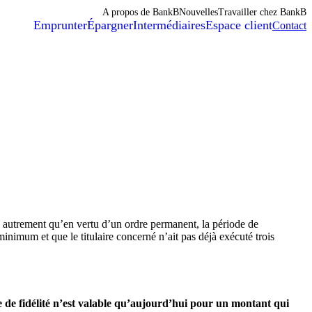
A propos de BankB
Nouvelles
Travailler chez BankB
Emprunter
Épargner
Intermédiaires
Espace client
Contact
 autrement qu’en vertu d’un ordre permanent, la période de
minimum et que le titulaire concerné n’ait pas déjà exécuté trois
me de fidélité n’est valable qu’aujourd’hui pour un montant qui