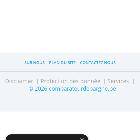
Sécurité de votre épargne ?
Les Comptes et Comptes à Terme de la
Banque tombent obligatoirement sous
la réglementation néerlandaise de la
protection des dépôts. Par conséquent,
les dépôts des Clients à concurrence de
100.000 euros par personne par banque
sont garantis.