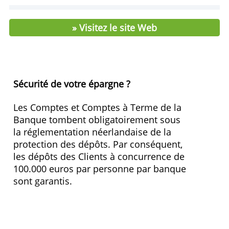
Prime de fidélité
1,40 %
Taux Intérêt
1,60 %
Dépôt minimal
0,00 €
Frais
0,00 €
Conditions
Non
Non (jusqu'au plafond
Précompte mobilier
autorisé)
Plafond de protection
100.000,00 €
Pays du fonds de
NL
protection
» Visitez le site Web