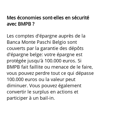
Dépôt minimal
0,00 €
Frais
0,00 €
Conditions
Oui
Précompte mobilier
Non
Plafond de protection
100.000,00 €
Pays du fonds de protection
BE
» Visitez le site Web
Mes économies sont-elles en sécurité
avec BMPB ?