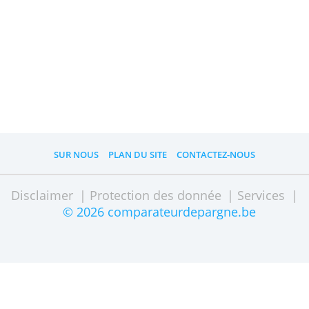
Les comptes d'épargne auprès de la
Banca Monte Paschi Belgio sont
couverts par la garantie des dépôts
d'épargne belge: votre épargne est
protégée jusqu'à 100.000 euros. Si
BMPB fait faillite ou menace de le faire,
vous pouvez perdre tout ce qui dépasse
100.000 euros ou la valeur peut
diminuer. Vous pouvez également
convertir le surplus en actions et
participer à un bail-in.