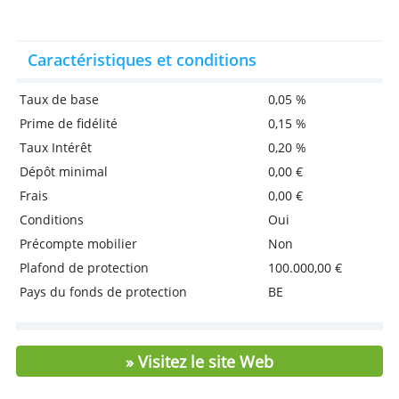
prélèvera 15% du montant supérieur au seuil
Avantages
Ouvrir, gérer et fermer gratuitement
Pas de taxe sur les intérêts perçus (jusqu'à
980 euros)
> Ouvrez ici un compte Paschi Tomorrow
Caractéristiques et conditions
Taux de base
0,05 %
Prime de fidélité
0,15 %
Taux Intérêt
0,20 %