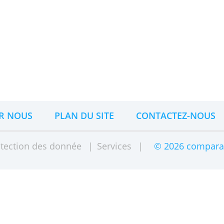
rgné, il y a une réserve que
nement : alors cette réserve
 l'investissez. De cette façon,
es, l'investissement peut
 long terme.
Apprenez-en plus
comment vous pouvez le