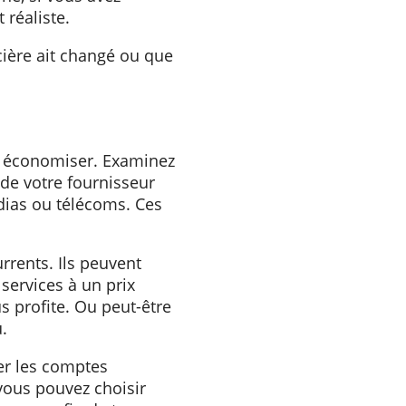
somme chaque mois sur un
s généralement en arrière et
née nouvelle.
de même avec vos questions
discipliné, si vous avez
l était réaliste.
n financière ait changé ou que
t.
pouvez économiser. Examinez