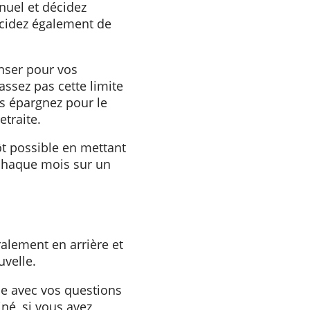
 de vos revenus et
ement combien d'argent il
enses vous pouvez réduire ou
 ou annuel et décidez
oi. Décidez également de
me.
s dépenser pour vos
e dépassez pas cette limite
sque vous épargnez pour le
tre retraite.
plus tôt possible en mettant