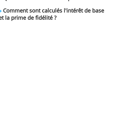
de mon compte d'épargne change
»
Que sont les intérêts composés 
»
Comment sont calculés l'intérêt
et la prime de fidélité ?