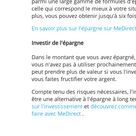
vos dépenses mensuelles comme ce
d'énergie, votre abonnement sport
frais peuvent être élevés.
Assurez-vous aussi de regarder les
parfois proposer les mêmes produi
inférieur ou offrir une promotion 
que cet abonnement est devenu su
Cela vaut également la peine de 
d'épargne. Chez MeDirect, par exe
parmi une large gamme de formule
celle qui correspond le mieux à vo
plus, vous pouvez obtenir jusqu'à s
En savoir plus sur l'épargne sur 