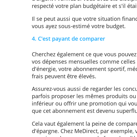
par exemple de côté une petite 
compte d'épargne séparé.
3. Révisez votre plan budgétaire
À la fin de l'année, nous regardon
décidons de mieux faire pour l'an
Vous pouvez également en faire 
d'argent : vérifiez si vous avez été 
respecté votre plan budgétaire et s'i
Il se peut aussi que votre situatio
vous ayez sous-estimé votre budge
4. C'est payant de comparer
Cherchez également ce que vous 