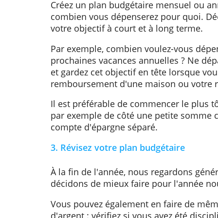
2. Planifiez vos dépenses
Il peut être utile de faire un bilan
dépenses. Ainsi, vous voyez clair
vous reste ou pas, et quelles dép
éviter.
Créez un plan budgétaire mensuel
combien vous dépenserez pour qu
votre objectif à court et à long ter
Par exemple, combien voulez-vou
prochaines vacances annuelles ? N
et gardez cet objectif en tête lor
remboursement d'une maison ou vo
Il est préférable de commencer le 