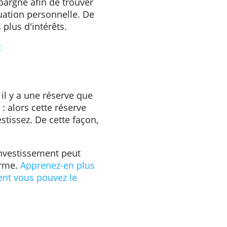
lles de votre fournisseur
if, médias ou télécoms. Ces
 concurrents. Ils peuvent
ts ou services à un prix
qui vous profite. Ou peut-être
perflu.
comparer les comptes
mple, vous pouvez choisir
s d'épargne afin de trouver
tre situation personnelle. De
ix fois plus d'intérêts.
MeDirect