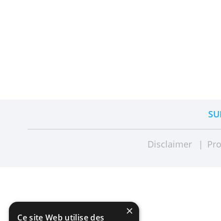
Investir de l'épargne
Dans le montant que vous avez épa
vous n'avez pas à utiliser prochai
peut prendre plus de valeur si vous
vous faites fructifier votre argent.
Compte tenu des risques nécessair
être une alternative à l'épargne à
sur l'investissement
et
découvrez 
faire avec MeDirect
.