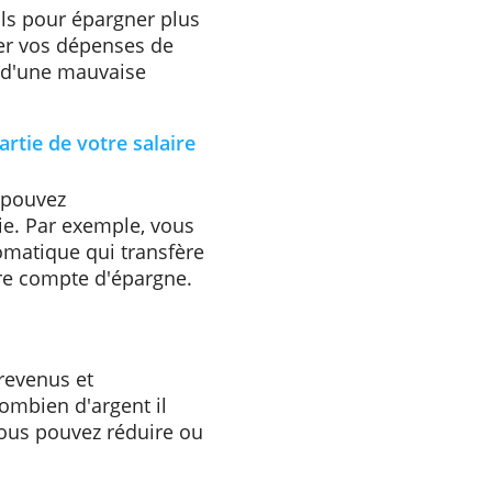
r l’épargne et il est important
de côté pour une dépense
ison de vos rêves ou un
 conseils pour épargner plus
vez gérer vos dépenses de
 l'abri d'une mauvaise
une partie de votre salaire
e, vous pouvez
 partie. Par exemple, vous
nt automatique qui transfère
ur votre compte d'épargne.