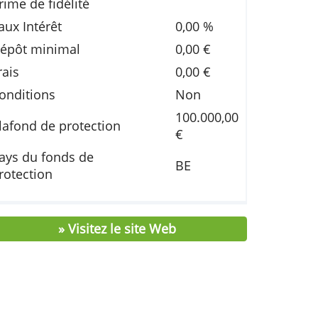
Taux de base
Prime de fidélité
net
Taux Intérêt
0,00
Dépôt minimal
0,00
Frais
0,00
Conditions
Non
té.
100.
Plafond de protection
n
€
Pays du fonds de
BE
protection
ode
 à
» Visitez le site Web