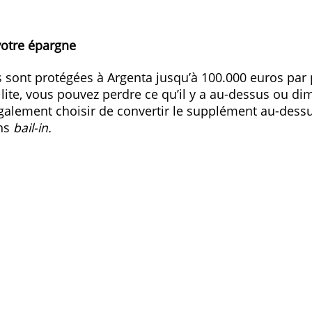
le
squ’à 100.000 euros
> Ouvrez un compte e-Argent
on de votre épargne
omies sont protégées à Argenta jusqu’à 100.00
ait faillite, vous pouvez perdre ce qu’il y a au
vez également choisir de convertir le supplé
n actions
bail-in.