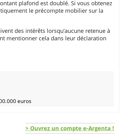
mpôt sur les intérêts jusqu’au montant autoris
conjoints ou les comptes au nom des couples
, ce montant plafond est doublé. Si vous obte
e automatiquement le précompte mobilier sur la
uil.
i reçoivent des intérêts lorsqu’aucune retenue
e doivent mentionner cela dans leur déclaratio