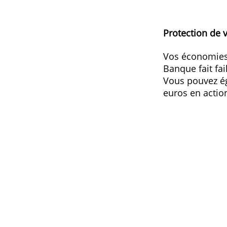
Votre argent toujours disponib
Votre épargne est protégée ju
Protecti
Vos écon
Banque f
Vous pou
euros e