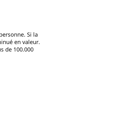
a !
0 euros par personne. Si la
-dessus ou diminué en valeur.
ment au-dessus de 100.000