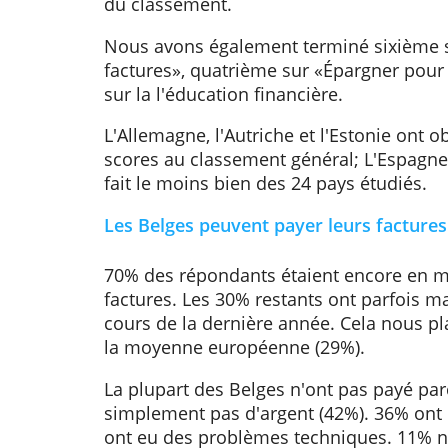
en 2019 dans quelle mesure la popu
situation financière et comment la
l'avenir. En 2020, cette étude a ét
s'est améliorée: nous sommes pass
du classement.
Nous avons également terminé six
factures», quatrième sur «Épargner
sur la l'éducation financière.
L'Allemagne, l'Autriche et l'Estoni
scores au classement général; L'Esp
fait le moins bien des 24 pays étu
Les Belges peuvent payer leurs f
70% des répondants étaient encor