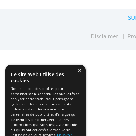
les meilleurs comptes d'épargne e
particuliers
, les
professionnels
et l
des
comptes à terme
. Consultez et
et ouvrez votre compte en ligne.