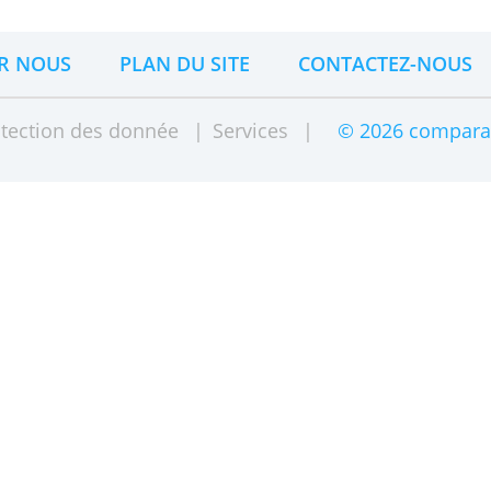
n Belgique pour
les
es
jeunes
, et également
 comparez les caractéristiques
SUR NOUS
PLAN DU SITE
CONTAC