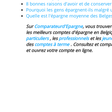
manière incorrecte.
En Belgique, 18% des personnes in
trop peu de connaissances financi
financières quotidiennes et moins 
améliorent activement leurs conna
la moitié (43%) pensent que leur av
important depuis la crise corona.
Lisez aussi
5 méthodes populaires d'économis
8 bonnes raisons d'avoir et de co
Pourquoi les gens épargnent-ils m
Quelle est l'épargne moyenne des
Sur
Comparateurd'Epargne
, vous 