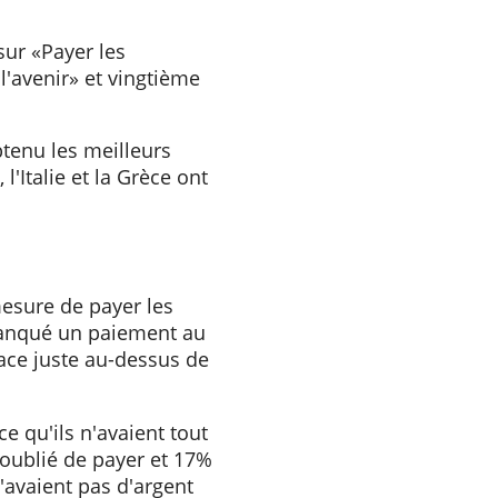
lation était satisfaite de sa
 population voyait
é renouvelée et la Belgique
és de la 11e à la 9e place
ième sur «Payer les
 pour l'avenir» et vingtième
e ont obtenu les meilleurs
agne, l'Italie et la Grèce ont
diés.
actures
e en mesure de payer les