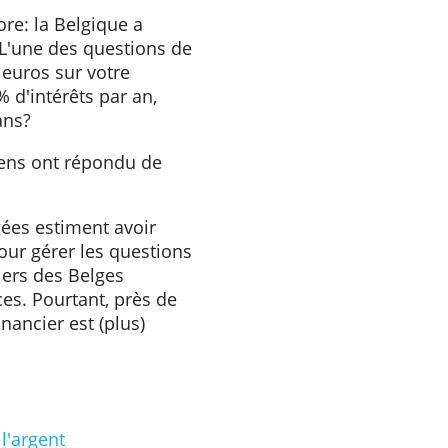
 déclaré qu'elles
mprévues. D'autres
u les voyages (40%) ou au cas
'autres revenus (37%).
(petits) enfants.
détériore: la Belgique a
 rang. L'une des questions de
vez 200 euros sur votre
vez 2% d'intérêts par an,
 cinq ans?
européens ont répondu de