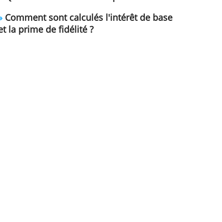
de mon compte d'épargne change
»
Que sont les intérêts composés 
»
Comment sont calculés l'intérêt
et la prime de fidélité ?