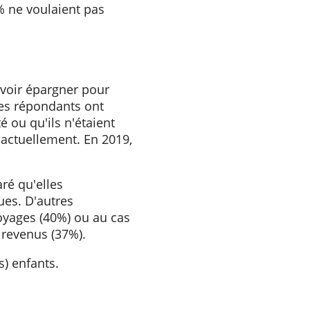
arfois manqué un paiement au
nous place juste au-dessus de
yé parce qu'ils n'avaient tout
% ont oublié de payer et 17%
11% n'avaient pas d'argent
ent. 7% ne voulaient pas
on.
ent pouvoir épargner pour
moitié des répondants ont
 de côté ou qu'ils n'étaient
isaient actuellement. En 2019,