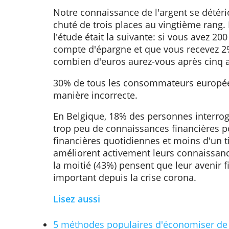
75% des personnes interrogées ont
économisent pour des dépenses i
épargnent pour la retraite (41%) o
où ils perdraient leur emploi ou d
Enfin, 32% économisent pour leurs 
L'éducation financière
Notre connaissance de l'argent se 
chuté de trois places au vingtième
l'étude était la suivante: si vous a
compte d'épargne et que vous rece
combien d'euros aurez-vous après
30% de tous les consommateurs 