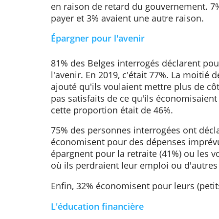
factures. Les 30% restants ont p
cours de la dernière année. Cela 
la moyenne européenne (29%).
La plupart des Belges n'ont pas pa
simplement pas d'argent (42%). 36
ont eu des problèmes techniques. 
en raison de retard du gouvernem
payer et 3% avaient une autre rais
Épargner pour l'avenir
81% des Belges interrogés déclar
l'avenir. En 2019, c'était 77%. La 
ajouté qu'ils voulaient mettre plus
pas satisfaits de ce qu'ils économ
cette proportion était de 46%.