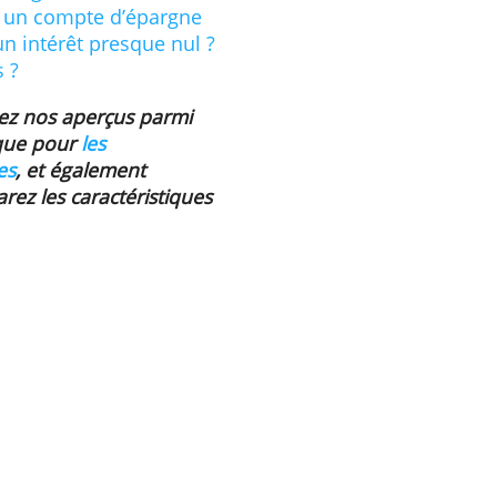
terrogées estiment avoir
ères pour gérer les questions
d'un tiers des Belges
issances. Pourtant, près de
enir financier est (plus)
er de l'argent
nserver un compte d’épargne
algré un intérêt presque nul ?
 Belges ?
trouverez nos aperçus parmi